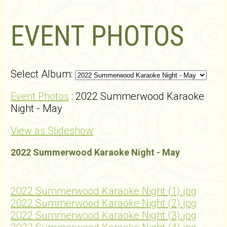
EVENT PHOTOS
Select Album:
Event Photos
: 2022 Summerwood Karaoke
Night - May
View as Slideshow
2022 Summerwood Karaoke Night - May
2022 Summerwood Karaoke Night (1).jpg
2022 Summerwood Karaoke Night (2).jpg
2022 Summerwood Karaoke Night (3).jpg